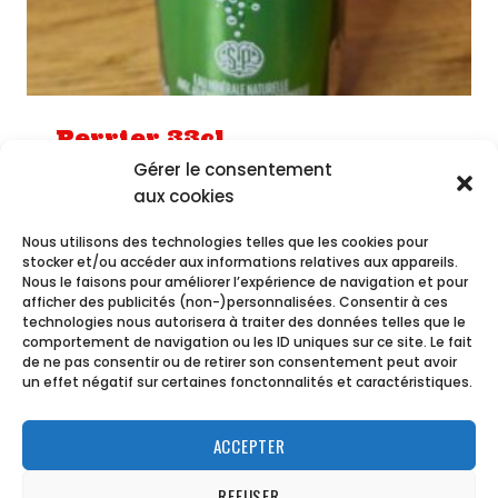
Perrier 33cl
Gérer le consentement
3,80
€
aux cookies
Nous utilisons des technologies telles que les cookies pour
stocker et/ou accéder aux informations relatives aux appareils.
Nous le faisons pour améliorer l’expérience de navigation et pour
afficher des publicités (non-)personnalisées. Consentir à ces
technologies nous autorisera à traiter des données telles que le
comportement de navigation ou les ID uniques sur ce site. Le fait
© 2026 Lacazamis - 11 Rue Trenca -
de ne pas consentir ou de retirer son consentement peut avoir
06500 - Menton • Réalisé par
AIDIGITAL
un effet négatif sur certaines fonctonnalités et caractéristiques.
ACCEPTER
REFUSER