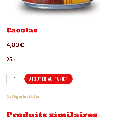
Cacolac
4,00
€
25cl
quantité
AJOUTER AU PANIER
de
Cacolac
Catégorie :
Softs
Produits similaires