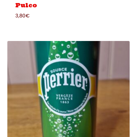
Pulco
3,80
€